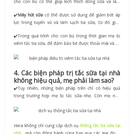
cho con bú có thể giúp kích thích dòng sữa và làm
toàn cho bé.
giảm sưng đau. Sử dụng các động tác massage nhẹ
✔️
Máy hút sữa
có thể được sử dụng để giảm bớt áp
nhàng từ phía xa vú hướng về phía tử cung để giúp sữa
lực trong tuyến vú và làm sạch tia sữa, từ đó giúp
dễ dàng thoát ra.
giảm nguy cơ viêm nhiễm và giữ cho quá trình cho con
✔️
Trong quá trình cho con bú trong thời gian mẹ bị
bú diễn ra suôn sẻ.
viêm tắc tia sữa, để đảm bảo bé được thoải mái và an
toàn mẹ hãy đặt bé ở vị trí thoải mái để ngậm vú và
đảm bảo bé có đủ không gian để hít sâu và ngậm hết
quầng vú. Kiểm tra thường xuyên xem bé có thoải mái
4. Các biện pháp trị tắc sữa tại nhà
và đang bú đúng cách không.
không hiệu quả, mẹ phải làm sao?
✔️
Tuy nhiên, những biện pháp trên chỉ có hiệu quả
trong trường hợp mẹ bị tắc sữa nhẹ. Còn mẹ nào
đang gặp tình trạng tắc tuyến sữa nặng hơn, áp dụng
các biện pháp tại nhà mà tình trạng không cải thiện
hoặc thậm chí còn nặng hơn, lúc này hãy liên hệ đến
Hera Care nhé!.Chuyên viên Hera sẽ giúp mẹ
Hera không chỉ cung cấp dịch vụ
thông tắc tia sữa tại
thông
tắc tia sữa
nhà
, mà còn đồng hành cùng bạn qua các giai đoạn
và giảm bớt áp lực trong quá trình cho con