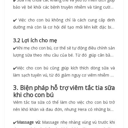
bảo vệ bé khỏi các bệnh truyền nhiễm và tăng cường
hệ miễn dịch.
✔️
Việc cho con bú không chỉ là cách cung cấp dinh
dưỡng mà còn là cơ hội để tạo mối liên kết đặc biệt
giữa mẹ và con.
3.2 Lợi ích cho mẹ
✔️
Khi mẹ cho con bú, cơ thể sẽ tự động điều chỉnh sản
lượng sữa theo nhu cầu của bé. Từ đó giúp cân bằng
sản xuất sữa và giảm nguy cơ tắc nghẽn tia sữa.
✔️
Việc cho con bú cũng giúp kích thích dòng sữa và
làm sạch tuyến vú, từ đó giảm nguy cơ viêm nhiễm và
giữ cho quá trình cho con bú diễn ra một cách suôn sẻ.
3. Biện pháp hỗ trợ viêm tắc tia sữa
khi cho con bú
Viêm tắc tia sữa có thể làm cho việc cho con bú trở
nên khó khăn và đau đớn, nhưng Hera có những biện
pháp hỗ trợ và lưu ý mà mẹ có thể thực hiện để giảm
✔️
Massage vú:
Massage nhẹ nhàng vùng vú trước khi
bớt tình trạng này và vẫn đảm bảo sự thoải mái và an