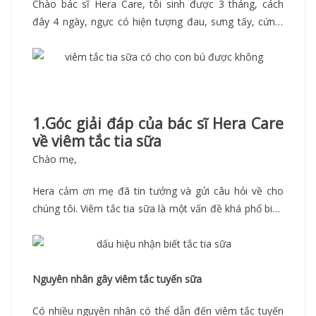
Chào bác sĩ Hera Care, tôi sinh được 3 tháng, cách
đây 4 ngày, ngực có hiện tượng đau, sưng tấy, cứng,
và xuất hiện các nốt đỏ. Tôi đi khám bác sĩ bảo bị viêm
tắc tia sữa, xin chuyên gia chia sẻ thêm về vấn đề này.
L
iệu viêm tắc tia sữa có làm ảnh hưởng đến việc tôi
cho con bú hay không? Đây cũng là câu hỏi mà Hera
nhận được khá nhiều từ các mẹ bỉm sữa. Sẵn đây thì
1.Góc giải đáp của bác sĩ Hera Care
Hera chia sẻ để các mẹ cùng biết.
về viêm tắc tia sữa
Chào mẹ,
Hera cảm ơn mẹ đã tin tưởng và gửi câu hỏi về cho
chúng tôi. Viêm tắc tia sữa là một vấn đề khá phổ biến
ở các bà mẹ sau sinh, đặc biệt trong giai đoạn cho con
bú. Hiện tượng này xảy ra khi các ống dẫn sữa trong
ngực bị tắc nghẽn, dẫn đến sữa không thể thoát ra
ngoài một cách bình thường. Điều này có thể gây ra
Nguyên nhân gây viêm tắc tuyến sữa
nhiều triệu chứng như mẹ đã mô tả: đau, sưng tấy,
Có nhiều nguyên nhân có thể dẫn đến viêm tắc tuyến
cứng, và xuất hiện các nốt đỏ.