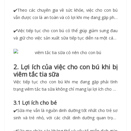
quyết định không dễ dàng.
✔️
Theo các chuyên gia về sức khỏe, việc cho con bú
vẫn được coi là an toàn và có lợi khi mẹ đang gặp phải
viêm tắc tuyến sữa, miễn là các biện pháp an toàn và
✔️
Việc tiếp tục cho con bú có thể giúp giảm sưng đau
phù hợp được thực hiện. Sữa mẹ vẫn là nguồn dinh
và giữ cho việc sản xuất sữa tiếp tục diễn ra một cách
dưỡng tốt nhất cho trẻ sơ sinh và trẻ nhỏ.
tự nhiên. Việc bé tiếp tục bú cũng giúp kích thích dòng
sữa trong tuyến vú và giảm nguy cơ viêm nhiễm lan
rộng.
2. Lợi ích của việc cho con bú khi bị
viêm tắc tia sữa
Việc tiếp tục cho con bú khi mẹ đang gặp phải tình
trạng viêm tắc tia sữa không chỉ mang lại lợi ích cho bé
mà còn có những ảnh hưởng tích cực đối với sức khỏe
3.1 Lợi ích cho bé
của chính mẹ.
✔️
Sữa mẹ vẫn là nguồn dinh dưỡng tốt nhất cho trẻ sơ
sinh và trẻ nhỏ, với các chất dinh dưỡng quan trọng
giúp phát triển toàn diện.
✔️
Sữa mẹ chứa các kháng thể và yếu tố miễn dịch giúp