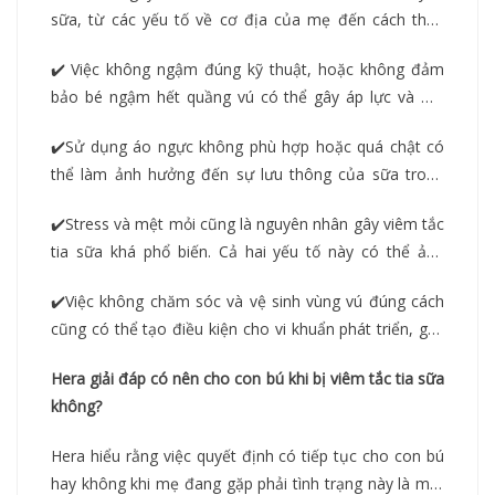
sữa, từ các yếu tố về cơ địa của mẹ đến cách thức
chăm sóc và cho con bú. Dưới đây là một số nguyên
✔️
Việc không ngậm đúng kỹ thuật, hoặc không đảm
nhân phổ biến:
bảo bé ngậm hết quầng vú có thể gây áp lực và ma
sát lên đầu ti, dẫn đến viêm tắc tia sữa.
✔️Sử dụng áo ngực không phù hợp hoặc quá chật có
thể làm ảnh hưởng đến sự lưu thông của sữa trong
tuyến vú, dẫn đến tắc nghẽn.
✔️Stress và mệt mỏi cũng là nguyên nhân gây viêm tắc
tia sữa khá phổ biến. Cả hai yếu tố này có thể ảnh
hưởng đến quá trình sản xuất sữa và dòng sữa trong
✔️Việc không chăm sóc và vệ sinh vùng vú đúng cách
cơ thể của mẹ.
cũng có thể tạo điều kiện cho vi khuẩn phát triển, gây
ra viêm và tắc nghẽn tia sữa.
Hera giải đáp có nên cho con bú khi bị viêm tắc tia sữa
không?
Hera hiểu rằng việc quyết định có tiếp tục cho con bú
hay không khi mẹ đang gặp phải tình trạng này là một