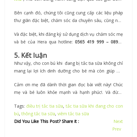
bú bằng đội ngũ chuyên viên y tế nhiều kinh nghiệm
khác nhau của hành trình làm mẹ với các dịch vụ:
Bên cạnh đó, chúng tôi cũng cung cấp các liệu pháp
kết hợp cùng phương pháp Đông y và công nghệ sóng
massage thư giãn cho mẹ bầu
,
chăm sóc hậu sản sau
thư giãn đặc biệt, chăm sóc da chuyên sâu, cũng như
siêu âm đa tần, Hera cam kết mang đến cho mẹ sự
sinh
, chăm sóc mẹ và bé sau sinh toàn diện
,.. giúp mẹ
tắm bé theo phương pháp y khoa nhằm đảm bảo sức
chăm sóc toàn diện.
phục hồi cơ thể và tinh thần nhanh chóng sau quá trình
Và đặc biệt, khi đăng ký sử dụng dịch vụ chăm sóc mẹ
khỏe và sự thoải mái tuyệt đối cho bé yêu của bạn.
sinh nở.
và bé của Hera qua hotline:
0565 419 999 – 08986
58986
, mẹ sẽ được hưởng mức giá ưu đãi đặc biệt,
5. Kết luận
kèm theo là những phần quà tặng có giá trị dành riêng
Như vậy, cho con bú khi đang bị tắc tia sữa không chỉ
cho mẹ và bé. Hera Care tự hào là đối tác tin cậy và
mang lại lợi ích dinh dưỡng cho bé mà còn giúp mẹ
đồng hành cùng mọi bà mẹ trên hành trình chăm sóc
giảm bớt sự khó chịu và đau đớn từ viêm tắc tia sữa.
và nuôi dưỡng bé yêu của mình!
Cảm ơn mẹ đã dành thời gian đọc bài viết này! Chúc
mẹ và bé luôn khỏe mạnh và hạnh phúc!. Và đừng
quên theo dõi
Fanpage Hera Care
để cập nhật thêm
Tags:
điều trị tắc tia sữa
,
tắc tia sữa khi đang cho con
những kiến thức bổ ích mỗi ngày nhé!
bú
,
thông tắc tia sữa
,
viêm tắc tia sữa
Did You Like This Post? Share it :
Next
Prev