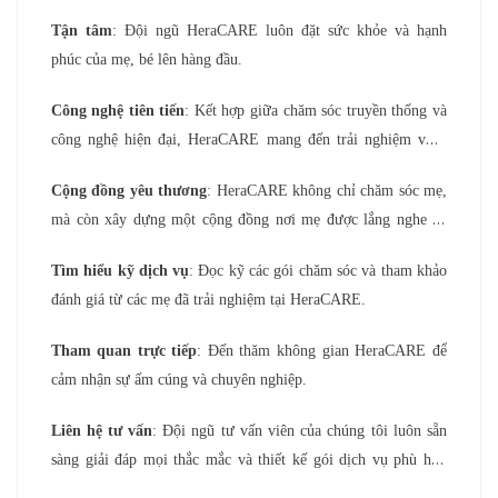
Tận tâm
: Đội ngũ HeraCARE luôn đặt sức khỏe và hạnh
phúc của mẹ, bé lên hàng đầu.
Công nghệ tiên tiến
: Kết hợp giữa chăm sóc truyền thống và
công nghệ hiện đại, HeraCARE mang đến trải nghiệm vượt
trội.
Cộng đồng yêu thương
: HeraCARE không chỉ chăm sóc mẹ,
mà còn xây dựng một cộng đồng nơi mẹ được lắng nghe và
đồng hành.
Tìm hiểu kỹ dịch vụ
: Đọc kỹ các gói chăm sóc và tham khảo
Lời khuyên khi chọn trung tâm ở cữ từ HeraCARE
đánh giá từ các mẹ đã trải nghiệm tại HeraCARE.
Tham quan trực tiếp
: Đến thăm không gian HeraCARE để
cảm nhận sự ấm cúng và chuyên nghiệp.
Liên hệ tư vấn
: Đội ngũ tư vấn viên của chúng tôi luôn sẵn
sàng giải đáp mọi thắc mắc và thiết kế gói dịch vụ phù hợp
nhất cho mẹ.