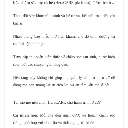
hóa chăm sóc mẹ và bé
(HeraCARE platform), được tích hợp
trên ứng dụng di động. Với HeraCARE, mẹ có thể:
Theo dõi sức khỏe của mình và bé từ xa, kết nối trực tiếp với
bác sĩ.
Nhận thông báo nhắc nhở lịch khám, chế độ dinh dưỡng và
các bài tập phù hợp.
Truy cập thư viện kiến thức về chăm sóc sau sinh, được biên
soạn bởi các chuyên gia hàng đầu.
Nền tảng này không chỉ giúp mẹ quản lý hành trình ở cữ dễ
dàng mà còn mang lại sự tiện lợi và an tâm, dù mẹ ở bất kỳ
đâu.
Tại sao mẹ nên chọn HeraCARE cho hành trình ở cữ?
Cá nhân hóa
: Mỗi mẹ đều nhận được kế hoạch chăm sóc
riêng, phù hợp với nhu cầu và tình trạng sức khỏe.