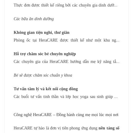
Thực đơn được thiết kế riêng bởi các chuyên gia dinh dưỡng,
sử dụng nguyên liệu organic, đảm bảo mẹ có đủ năng lượng,
Các bữa ăn dinh dưỡng
sữa dồi dào và vóc dáng cân đối sau sinh.
Không gian tiện nghi, thư giãn
Phòng ốc tại HeraCARE được thiết kế như một khu nghỉ
dưỡng 5 sao, với không gian xanh, ánh sáng tự nhiên và các
Hỗ trợ chăm sóc bé chuyên nghiệp
tiện ích hiện đại, giúp mẹ thư giãn và tái tạo năng lượng.
Các chuyên gia của HeraCARE hướng dẫn mẹ kỹ năng tắm
bé, cho bé bú đúng cách và chăm sóc bé sơ sinh theo phương
Bé sẽ được chăm sóc chuẩn y khoa
pháp khoa học, giúp mẹ tự tin hơn trong vai trò mới.
Tư vấn tâm lý và kết nối cộng đồng
Các buổi tư vấn tinh thần và lớp học yoga sau sinh giúp mẹ
vượt qua những lo lắng, stress. Mẹ còn được tham gia cộng
đồng HeraCARE, nơi các bà mẹ chia sẻ kinh nghiệm và hỗ trợ
Công nghệ HeraCARE – Đồng hành cùng mẹ mọi lúc mọi nơi
lẫn nhau.
HeraCARE tự hào là đơn vị tiên phong ứng dụng
nền tảng số