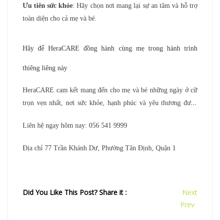
Ưu tiên sức khỏe
: Hãy chọn nơi mang lại sự an tâm và hỗ trợ
toàn diện cho cả mẹ và bé.
Hãy để HeraCARE đồng hành cùng mẹ trong hành trình
thiêng liêng này
HeraCARE cam kết mang đến cho mẹ và bé những ngày ở cữ
trọn vẹn nhất, nơi sức khỏe, hạnh phúc và yêu thương được
nuôi dưỡng mỗi ngày. Đừng ngần ngại liên hệ với chúng tôi
Liên hệ ngay hôm nay: 056 541 9999
qua
website Hera Care
hoặc ứng dụng di động để được tư
vấn chi tiết và đặt lịch ngay hôm nay.
Địa chỉ 77 Trần Khánh Dư, Phường Tân Định, Quận 1
Did You Like This Post? Share it :
Next
Prev