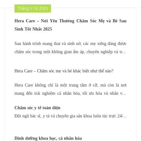
Tháng 5 16, 2025
Hera Care – Nơi Yêu Thương Chăm Sóc Mẹ và Bé Sau
Sinh Tốt Nhất 2025
Sau hành trình mang thai và sinh nở, các mẹ xứng đáng được
chăm sóc trong một không gian ấm áp, chuyên nghiệp và tràn
đầy yêu thương. Tại
Hera Care
, chúng tôi mang đến dịch vụ
ở cữ toàn diện
, giúp mẹ phục hồi sức khỏe, tự tin làm mẹ và
Hera Care – Chăm sóc mẹ và bé khác biệt như thế nào?
xây dựng mối liên kết đặc biệt với bé yêu. Với công nghệ hiện
đại và đội ngũ chuyên gia tận tâm, Hera Care là lựa chọn hoàn
Hera Care không chỉ là một trung tâm ở cữ, mà còn là nơi
hảo cho hành trình sau sinh của mẹ.
mang đến trải nghiệm cá nhân hóa, tối ưu hóa và nhân văn
cho mẹ và bé. Dưới đây là những điểm nổi bật của chúng tôi:
Chăm sóc y tế toàn diện
Đội ngũ bác sĩ, y tá và chuyên gia sản khoa luôn túc trực 24/7,
theo dõi sát sao sức khỏe của mẹ và bé. Công nghệ giám sát từ
xa của Hera Care giúp mẹ an tâm tuyệt đối.
Dinh dưỡng khoa học, cá nhân hóa